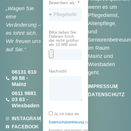
Bewerben als:
wenn es um
„Wagen Sie
Pflegedienst,
eine
Altenpflege,
Veränderung –
und
Bitte laden Sie
es lohnt sich.
Dateien hoch,
Seniorenbetreuu
die nicht größer
Wir freuen uns
als 10 MB sind.
im Raum
auf Sie.“
Mainz und
Wiesbaden
Nachricht
06131 610
geht.
99 88 -
Mainz
IMPRESSUM
0611 9881
DATENSCHUTZ
03 83 -
Wiesbaden
Ja, ich habe die
INSTAGRAM
Datenschutzerklärung
zur
FACEBOOK
Kenntnis genommen und