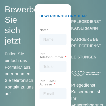
Bewerben
BEWERBUNGSFORMULAR
Sie
PFLEGEDIENST
sich
KAISERMANN
Name
jetzt
KARRIERE BEI
PFLEGEDIENST
Füllen Sie
Ihre
Telefonnummer
LEISTUNGEN
einfach das
Formular aus,
oder nehmen
Sie telefonisch
Ihre E-Mail
Adresse
Pflegedienst
Kontakt zu uns
Kaisermann ist
auf.
Ihr
Ansprechpartner,